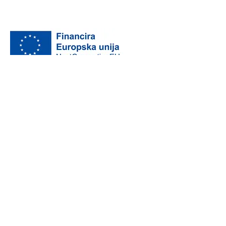
Informacije o projektu
Politika privatnosti
„Financira Europska unija – NextGenerationEU.
Izneseni stavovi i mišljenja samo su autorova i
ne odražavaju nužno službena stajališta
Europske unije ili Europske komisije. Ni
Europska unija ni Europska komisija ne mogu
se smatrati odgovornima za njih.”
Izjava o pristupačnosti
Politika kvalitete