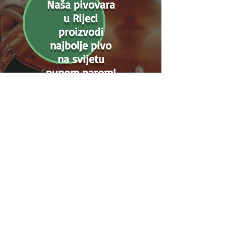
Naša pivovara
u Rijeci
proizvodi
najbolje pivo
na svijetu
punom parom!
KING'S BREW
Zapratite nas na
društvenim mrežama
i budite u toku sa
svim novostima!