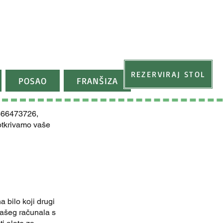
REZERVIRAJ STOL
POSAO
FRANŠIZA
2666473726,
 otkrivamo vaše
 bilo koji drugi
 vašeg računala s