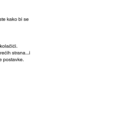
ste kako bi se
kolačići.
ćih strana...i
e postavke.