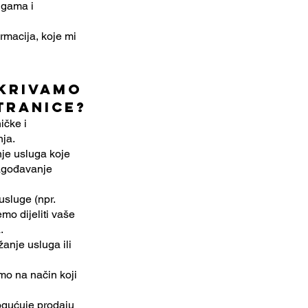
lugama i
ormacija, koje mi
tkrivamo
tranice?
ičke i
nja.
nje usluga koje
ilagođavanje
usluge (npr.
mo dijeliti vaše
.
anje usluga ili
mo na način koji
ogućuje prodaju