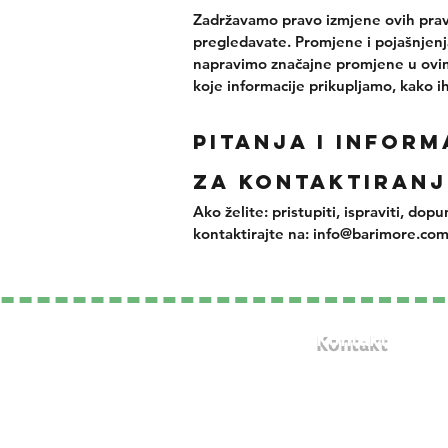
Zadržavamo pravo izmjene ovih pravi
pregledavate. Promjene i pojašnjenj
napravimo značajne promjene u ovim p
koje informacije prikupljamo, kako ih
Pitanja i inform
za kontaktiranj
Ako želite: pristupiti, ispraviti, do
kontaktirajte na:
info@barimore.co
Kontakt
info@kingscaffe.com
marketing.kingscaffe@gmail