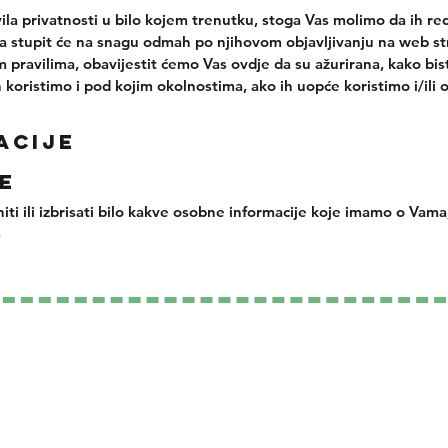
la privatnosti u bilo kojem trenutku, stoga Vas molimo da ih re
a stupit će na snagu odmah po njihovom objavljivanju na web st
ravilima, obavijestit ćemo Vas ovdje da su ažurirana, kako biste
 koristimo i pod kojim okolnostima, ako ih uopće koristimo i/ili 
acije
e
puniti ili izbrisati bilo kakve osobne informacije koje imamo o Vam
m
.com