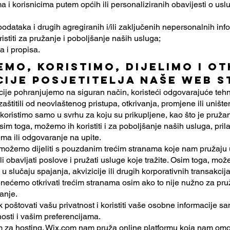
a i korisnicima putem općih ili personaliziranih obavijesti o us
 podataka i drugih agregiranih i/ili zaključenih nepersonalnih inf
istiti za pružanje i poboljšanje naših usluga;
a i propisa.
mo, koristimo, dijelimo i o
ije posjetitelja naše web s
ije pohranjujemo na siguran način, koristeći odgovarajuće tehn
štitili od neovlaštenog pristupa, otkrivanja, promjene ili unište
koristimo samo u svrhu za koju su prikupljene, kao što je pruža
 Osim toga, možemo ih koristiti i za poboljšanje naših usluga, pr
ema ili odgovaranje na upite.
 možemo dijeliti s pouzdanim trećim stranama koje nam pružaju 
 obavljati poslove i pružati usluge koje tražite. Osim toga, može
 u slučaju spajanja, akvizicije ili drugih korporativnih transakcija
nećemo otkrivati ​​trećim stranama osim ako to nije nužno za pruž
vanje.
oštovati vašu privatnost i koristiti vaše osobne informacije sa
nosti i vašim preferencijama.
com za hosting. Wix.com nam pruža online platformu koja nam om