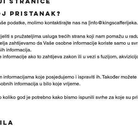
ji stranice
j pristanak?
še podatke, molimo kontaktirajte nas na [
info@kingscafferijek
liti s pružateljima usluga trećih strana koji nam pomažu u radu
telja zahtijevamo da Vaše osobne informacije koriste samo u svr
ih informacija.
nformacije ako to zahtijeva zakon ili u vezi s fuzijom, akvizici
m informacijama koje posjedujemo i ispraviti ih. Također možete
bnih informacija u bilo koje vrijeme.
oliko god je potrebno kako bismo ispunili svrhe za koje su prik
ila