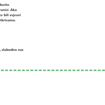
dovito
ranici. Ako
 bili svjesni
otkrivamo.
a, slobodno nas
Politika privatnosti