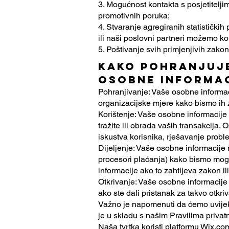
3. Mogućnost kontakta s posjetiteljim
promotivnih poruka;
4. Stvaranje agregiranih statističkih
ili naši poslovni partneri možemo kor
5. Poštivanje svih primjenjivih zakon
Kako pohranjuje
osobne informac
Pohranjivanje: Vaše osobne informac
organizacijske mjere kako bismo ih za
Korištenje: Vaše osobne informacije 
tražite ili obrada vaših transakcija.
iskustva korisnika, rješavanje probl
Dijeljenje: Vaše osobne informacije
procesori plaćanja) kako bismo mogli
informacije ako to zahtijeva zakon ili
Otkrivanje: Vaše osobne informacije 
ako ste dali pristanak za takvo otkri
Važno je napomenuti da ćemo uvijek p
je u skladu s našim Pravilima privat
Naša tvrtka koristi platformu Wix.