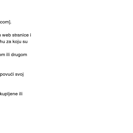
a.com
].
 web stranice i
hu za koju su
jom ili drugom
 povući svoj
upljene ili