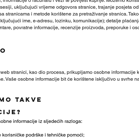
; informacije o računalu i vezi te povijest kupnje. Možemo koristi
 sesiji, uključujući vrijeme odgovora stranice, trajanje posjeta 
i sa stranicama i metode korištene za pretraživanje stranica. Tak
ključujući ime, e-adresu, lozinku, komunikacije); detalje plaćanj
entare, povratne informacije, recenzije proizvoda, preporuke i os
mo
 web stranici, kao dio procesa, prikupljamo osobne informacije 
e. Vaše osobne informacije bit će korištene isključivo u svrhe 
mo takve
cije?
obne informacije iz sljedećih razloga:
e korisničke podrške i tehničke pomoći;