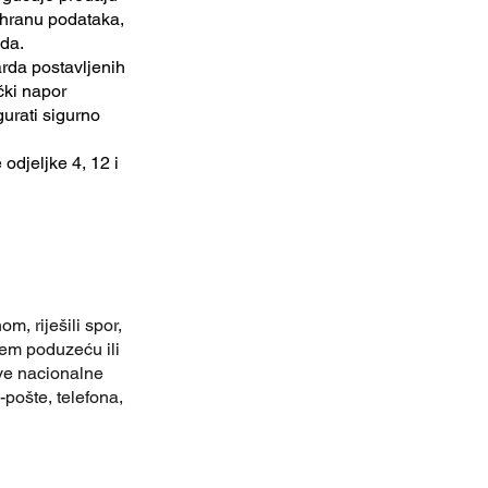
ohranu podataka,
ida.
arda postavljenih
čki napor
urati sigurno
odjeljke 4, 12 i
m, riješili spor,
ašem poduzeću ili
ive nacionalne
pošte, telefona,