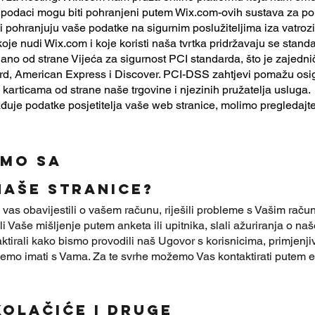
i podaci mogu biti pohranjeni putem Wix.com-ovih sustava za p
i pohranjuju vaše podatke na sigurnim poslužiteljima iza vatroz
 koje nudi Wix.com i koje koristi naša tvrtka pridržavaju se stand
ano od strane Vijeća za sigurnost PCI standarda, što je zajedni
rd, American Express i Discover. PCI-DSS zahtjevi pomažu osig
karticama od strane naše trgovine i njezinih pružatelja usluga.
uje podatke posjetitelja vaše web stranice, molimo pregledajte 
AMO SA
NAŠE STRANICE?
as obavijestili o vašem računu, riješili probleme s Vašim računo
ili Vaše mišljenje putem anketa ili upitnika, slali ažuriranja o n
ktirali kako bismo provodili naš Ugovor s korisnicima, primjenj
žemo imati s Vama. Za te svrhe možemo Vas kontaktirati putem e-
kolačiće i druge