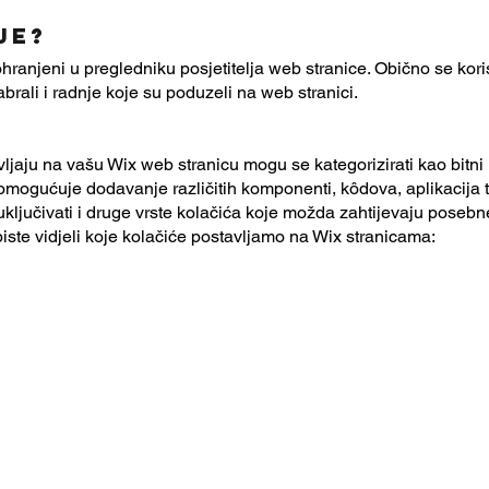
je?
ohranjeni u pregledniku posjetitelja web stranice. Obično se kori
abrali i radnje koje su poduzeli na web stranici.
vljaju na vašu Wix web stranicu mogu se kategorizirati kao bitni 
ogućuje dodavanje različitih komponenti, kôdova, aplikacija tre
ključivati i druge vrste kolačića koje možda zahtijevaju posebn
iste vidjeli koje kolačiće postavljamo na Wix stranicama: