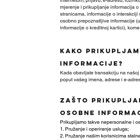
internetom; prijavu; e-adresu; lozinku
mjerenje i prikupljanje informacija o
stranicama, informacije o interakcij
osobno prepoznatljive informacije (u
informacije o kreditnoj kartici), kom
Kako PRIkuplja
informacije?
Kada obavljate transakciju na našoj
poput vašeg imena, adrese i e-adres
Zašto PRIkuplja
osobne informa
Prikupljamo takve nepersonalne i os
1. Pružanje i operiranje usluga;
2. Pružanje našim korisnicima staln