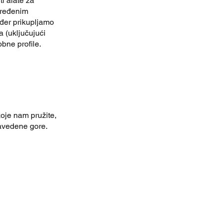
ti alate za
određenim
ođer prikupljamo
a (uključujući
obne profile.
koje nam pružite,
navedene gore.